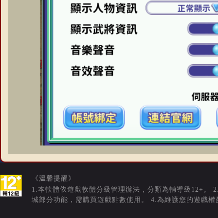
《溫馨提醒》
1.本軟體依遊戲軟體分級管理辦法，分類為輔導級12+。 
城部分功能，需購買遊戲點數使用。 4.為維護您的遊戲權